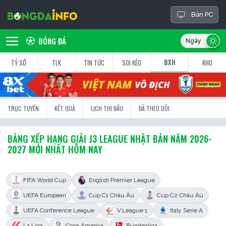
Bản PC
BÓNG ĐÁ
BXH
TỶ SỐ
TLK
TIN TỨC
SOI KÈO
KHO
TRỰC TUYẾN
KẾT QUẢ
LỊCH THI ĐẤU
ĐÃ THEO DÕI
BẢNG XẾP HẠNG GIẢI J3 LEAGUE NHẬT BẢN NĂM 2026-
2027 MỚI NHẤT HÔM NAY
FIFA World Cup
English Premier League
UEFA European
Cúp C1 Châu Âu
Cúp C2 Châu Âu
UEFA Conference League
V.League 1
Italy Serie A
La Liga
Copa America
Bundesliga