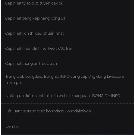
Cập nhật tỷ số trực tuyến đầy đủ
Cập nhật bảng xếp hạng bóng đá
Cập nhật lịch thi đấu chuẩn nhất
Cập nhật nhận định, soi kèo trước trận
Cập nhật thông tin trước trận
Trang web bongdaso Bóng Đá INFO cung cấp ứng dụng Livescore
miễn phí
Những ưu điểm vượt trội của website bongdaso BONG DA INFO
Kết luận về trang web bongdaso Bongdainfo.co
Liên hệ