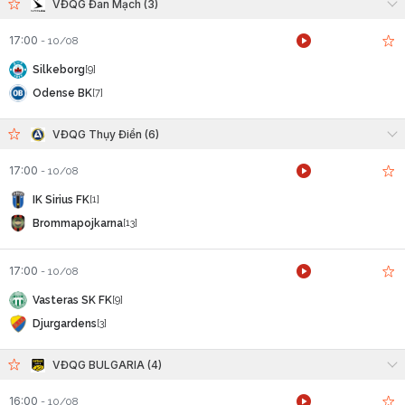
VĐQG Đan Mạch (3)
17:00
-
10/08
Silkeborg
[9]
Odense BK
[7]
VĐQG Thụy Điển (6)
17:00
-
10/08
IK Sirius FK
[1]
Brommapojkarna
[13]
17:00
-
10/08
Vasteras SK FK
[9]
Djurgardens
[3]
VĐQG BULGARIA (4)
16:00
-
10/08