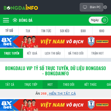
Bản PC
BÓNG ĐÁ
TỶ SỐ
TLK
TIN TỨC
SOI KÈO
BXH
KHO
TRỰC TUYẾN
KẾT QUẢ
LỊCH THI ĐẤU
ĐÃ THEO DÕI
TRẬN HOT
BONGDALU VIP TỶ SỐ TRỰC TUYẾN, DỮ LIỆU BONGDASO
- BONGDAINFO
TẤT CẢ
TRỰC TIẾP
HOT
THEO DÕI
KẾT THÚC
GIẢ
ẨN
268
,
HIỂN THỊ TẤT CẢ