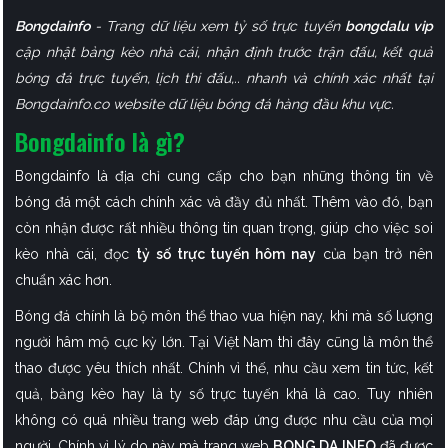
Bongdainfo
- Trang dữ liệu xem tỷ số trực tuyến
bongdalu vip
cập nhật
bảng kèo nhà cái, nhận định trước trận đấu, kết quả
bóng đá trực tuyến, lịch thi đấu,.. nhanh và chính xác nhất tại
Bongdainfo.co website dữ liệu bóng đá hàng đầu khu vực.
Bongdainfo là gì?
Bongdainfo là địa chỉ cung cấp cho bạn những thông tin về
bóng đá một cách chính xác và đầy đủ nhất. Thêm vào đó, bạn
còn nhận được rất nhiều thông tin quan trọng, giúp cho việc soi
kèo nhà cái, đọc
tỷ số trực tuyến hôm nay
của bạn trở nên
chuẩn xác hơn.
Bóng đá chính là bộ môn thể thao vua hiện nay, khi mà số lượng
người hâm mộ cực kỳ lớn. Tại Việt Nam thì đây cũng là môn thể
thao được yêu thích nhất. Chính vì thế, nhu cầu xem tin tức, kết
quả, bảng kèo hay là ty số trực tuyến khá là cao. Tuy nhiên
không có quá nhiều trang web đáp ứng được nhu cầu của mọi
người. Chính vì lý do này mà trang web
BONG DA INFO
đã được