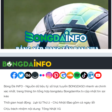
Cập nhật bảng xếp hạng Tây Ban Nha tuần này
Bóng Đá INFO - Nguồn dữ liệu tỷ số trực tuyến BONGDASO nhanh và chính
Ngay từ khi được thành lập, mục tiêu của Bóng Đá INFO chính là
xác nhất, trang thông tin tổng hợp bongdalu Bongdainfox.tv cập nhật tin soi
kèo
trở hành trang web bóng đá số 1 Việt Nam. Chính vì thế, chúng
Thời gian hoạt động : 24h từ Thứ 2 - Chủ Nhật (Bao gồm cả ngày lễ)
tôi đã phát triển không ngừng, để hiện tại thu hút được một số
Chịu trách nhiệm nội dung: Tống Nhật Vũ
lượng người dùng khá lớn. Đa số mọi người hiện tại, khi muốn