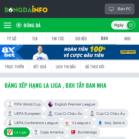
Bản PC
BÓNG ĐÁ
BXH
TỶ SỐ
TLK
TIN TỨC
SOI KÈO
KHO
TRỰC TUYẾN
KẾT QUẢ
LỊCH THI ĐẤU
ĐÃ THEO DÕI
BẢNG XẾP HẠNG LA LIGA , BXH TÂY BAN NHA
FIFA World Cup
English Premier League
UEFA European
Cúp C1 Châu Âu
Cúp C2 Châu Âu
UEFA Conference League
V.League 1
Italy Serie A
La Liga
Copa America
Bundesliga