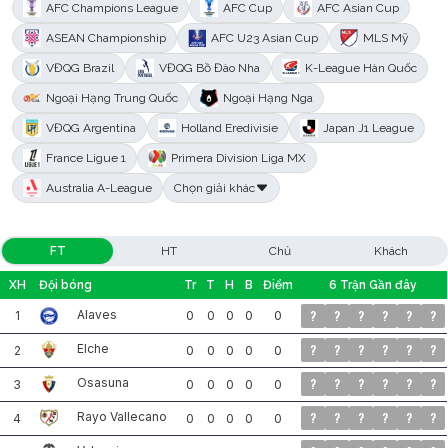
AFC Champions League
AFC Cup
AFC Asian Cup
ASEAN Championship
AFC U23 Asian Cup
MLS Mỹ
VĐQG Brazil
VĐQG Bồ Đào Nha
K-League Hàn Quốc
Ngoại Hạng Trung Quốc
Ngoại Hạng Nga
VĐQG Argentina
Holland Eredivisie
Japan J1 League
France Ligue 1
Primera Division Liga MX
Australia A-League
Chọn giải khác
FT
HT
Chủ
Khách
XH
Đội bóng
Tr
T
H
B
Điểm
6 Trận Gần đây
?
?
?
?
?
?
Alaves
1
0
0
0
0
0
?
?
?
?
?
?
Elche
2
0
0
0
0
0
?
?
?
?
?
?
Osasuna
3
0
0
0
0
0
?
?
?
?
?
?
Rayo Vallecano
4
0
0
0
0
0