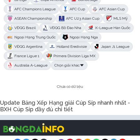
AFC Champions League
AFC Cup
AFC Asian Cup
ASEAN Championship
AFC U23 Asian Cup
MLS Mỹ
VĐQG Brazil
VĐQG Bồ Đào Nha
K-League Hàn Quốc
Ngoại Hạng Trung Quốc
Ngoại Hạng Nga
VĐQG Argentina
Holland Eredivisie
Japan J1 League
France Ligue 1
Primera Division Liga MX
Australia A-League
Chọn giải khác
Chưa có dữ liệu
Update Bảng Xếp Hạng giải Cúp Síp nhanh nhất -
BXH Cúp Síp đầy đủ chi tiết