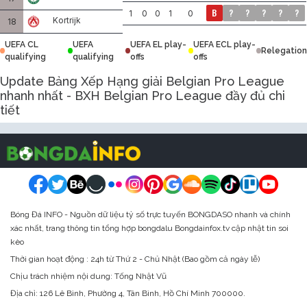
B
?
?
?
?
?
1
0
0
1
0
Kortrijk
18
UEFA CL
UEFA
UEFA EL play-
UEFA ECL play-
Relegation
qualifying
qualifying
offs
offs
Update Bảng Xếp Hạng giải Belgian Pro League
nhanh nhất - BXH Belgian Pro League đầy đủ chi
tiết
Bóng Đá INFO - Nguồn dữ liệu tỷ số trực tuyến BONGDASO nhanh và chính
xác nhất, trang thông tin tổng hợp bongdalu Bongdainfox.tv cập nhật tin soi
kèo
Thời gian hoạt động : 24h từ Thứ 2 - Chủ Nhật (Bao gồm cả ngày lễ)
Chịu trách nhiệm nội dung: Tống Nhật Vũ
Địa chỉ:
126 Lê Bình, Phường 4, Tân Bình, Hồ Chí Minh 700000.