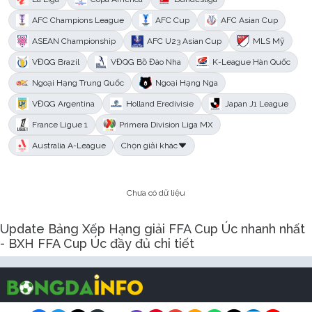
AFC Champions League
AFC Cup
AFC Asian Cup
ASEAN Championship
AFC U23 Asian Cup
MLS Mỹ
VĐQG Brazil
VĐQG Bồ Đào Nha
K-League Hàn Quốc
Ngoại Hạng Trung Quốc
Ngoại Hạng Nga
VĐQG Argentina
Holland Eredivisie
Japan J1 League
France Ligue 1
Primera Division Liga MX
Australia A-League
Chọn giải khác
Chưa có dữ liệu
Update Bảng Xếp Hạng giải FFA Cup Úc nhanh nhất
- BXH FFA Cup Úc đầy đủ chi tiết