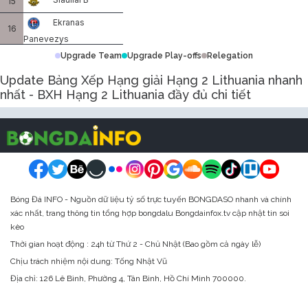
15
Ekranas
16
Panevezys
Upgrade Team
Upgrade Play-offs
Relegation
Update Bảng Xếp Hạng giải Hạng 2 Lithuania nhanh
nhất - BXH Hạng 2 Lithuania đầy đủ chi tiết
Bóng Đá INFO - Nguồn dữ liệu tỷ số trực tuyến BONGDASO nhanh và chính
xác nhất, trang thông tin tổng hợp bongdalu Bongdainfox.tv cập nhật tin soi
kèo
Thời gian hoạt động : 24h từ Thứ 2 - Chủ Nhật (Bao gồm cả ngày lễ)
Chịu trách nhiệm nội dung: Tống Nhật Vũ
Địa chỉ:
126 Lê Bình, Phường 4, Tân Bình, Hồ Chí Minh 700000.