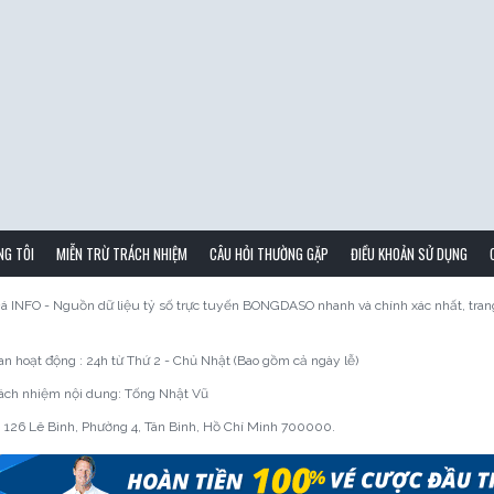
NG TÔI
MIỄN TRỪ TRÁCH NHIỆM
CÂU HỎI THƯỜNG GẶP
ĐIỀU KHOẢN SỬ DỤNG
á INFO - Nguồn dữ liệu tỷ số trực tuyến BONGDASO nhanh và chính xác nhất, trang
an hoạt động : 24h từ Thứ 2 - Chủ Nhật (Bao gồm cả ngày lễ)
rách nhiệm nội dung: Tống Nhật Vũ
:
126 Lê Bình, Phường 4, Tân Bình, Hồ Chí Minh 700000.