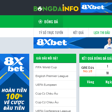
BÓNG ĐÁ
TỶ SỐ TRỰC TUYẾN
KẾT QUẢ
LỊCH THI ĐẤU
KẾT QUẢ BÓNG ĐÁ GI
GIẢI ĐẤU NỔI BẬT
1
FIFA World Cup
GRE D21
No.18
10
English Premier League
Vòng
Ngà
UEFA European
Cúp C1 Châu Âu
Cúp C2 Châu Âu
UEFA Conference League