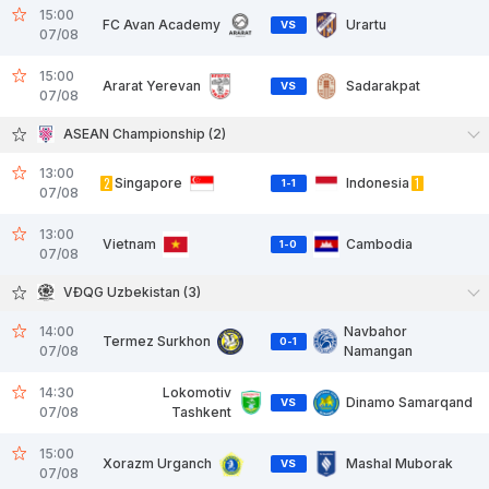
15:00
FC Avan Academy
Urartu
VS
07/08
15:00
Ararat Yerevan
Sadarakpat
VS
07/08
ASEAN Championship (2)
13:00
2
Singapore
Indonesia
1
1
-
1
07/08
13:00
Vietnam
Cambodia
1
-
0
07/08
VĐQG Uzbekistan (3)
14:00
Navbahor
Termez Surkhon
0
-
1
07/08
Namangan
14:30
Lokomotiv
Dinamo Samarqand
VS
07/08
Tashkent
15:00
Xorazm Urganch
Mashal Muborak
VS
07/08