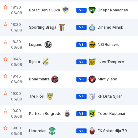
18:30
Borac Banja Luka
Dnepr Rohachev
VS
06/08
18:30
Sporting Braga
Dinamo Minsk
VS
06/08
18:30
Lugano
NSI Runavik
VS
06/08
18:45
Rijeka
Ilves Tampere
VS
06/08
18:45
Bohemians
Midtjylland
VS
06/08
19:00
Tre Fiori
KF Drita Gjilan
VS
06/08
19:00
Partizan Belgrade
Tobol Kostanai
VS
06/08
19:00
Hibernian
FK Shkendija 79
VS
06/08