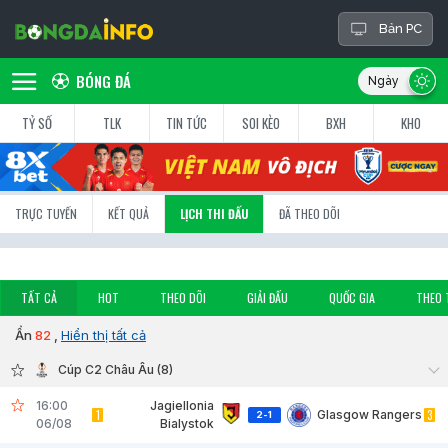
Bản PC
BÓNG ĐÁ
TỶ SỐ
TLK
TIN TỨC
SOI KÈO
BXH
KHO
TRỰC TUYẾN
KẾT QUẢ
LỊCH THI ĐẤU
ĐÃ THEO DÕI
TẤT CẢ
HOT
THEO DÕI
GIẢI ĐẤU
QUỐC GIA
THEO 
Ẩn
82
,
Hiển thị tất cả
Cúp C2 Châu Âu (8)
16:00
Jagiellonia
1
Glasgow Rangers
3
2
-
1
06/08
Bialystok