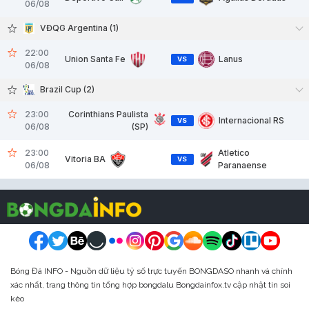
06/08
VĐQG Argentina (1)
22:00
Union Santa Fe
Lanus
VS
06/08
Brazil Cup (2)
23:00
Corinthians Paulista
Internacional RS
VS
06/08
(SP)
23:00
Atletico
Vitoria BA
VS
06/08
Paranaense
Bóng Đá INFO - Nguồn dữ liệu tỷ số trực tuyến BONGDASO nhanh và chính
xác nhất, trang thông tin tổng hợp bongdalu Bongdainfox.tv cập nhật tin soi
kèo