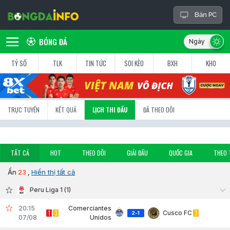
Bản PC
BÓNG ĐÁ
TỶ SỐ
TLK
TIN TỨC
SOI KÈO
BXH
KHO
TRỰC TUYẾN
KẾT QUẢ
LỊCH THI ĐẤU
ĐÃ THEO DÕI
TẤT CẢ
HOT
THEO DÕI
GIẢI ĐẤU
QUỐC GIA
THEO 
Ẩn
23
,
Hiển thị tất cả
Peru Liga 1 (1)
20:15
Comerciantes
1
3
Cusco FC
2
2
-
1
07/08
Unidos