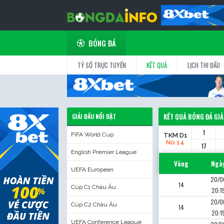
BÓNG ĐÁ
TỶ SỐ TRỰC TUYẾN
KẾT QUẢ
LỊCH THI ĐẤU
KẾT QUẢ BÓNG ĐÁ GI
GIẢI ĐẤU NỔI BẬT
1
FIFA World Cup
TKM D1
No.14
17
English Premier League
Vòng
Ngà
UEFA European
20/0
14
Cúp C1 Châu Âu
20:1
20/0
Cúp C2 Châu Âu
14
20:1
UEFA Conference League