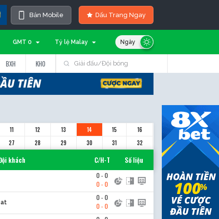
Bản Mobile
Dấu Trang Ngay
GMT 0
Tỷ lệ Malay
BXH
KHO
11
12
13
14
15
16
27
28
29
30
31
32
Đội khách
C/H-T
Số liệu
0 - 0
0 - 0
0 - 0
at
0 - 0