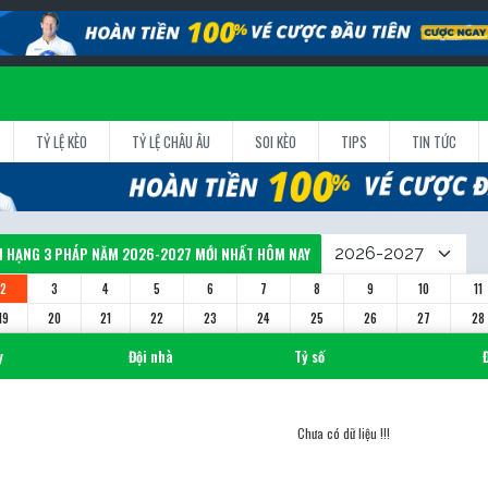
TỶ LỆ KÈO
TỶ LỆ CHÂU ÂU
SOI KÈO
TIPS
TIN TỨC
ẢI HẠNG 3 PHÁP NĂM 2026-2027 MỚI NHẤT HÔM NAY
2
3
4
5
6
7
8
9
10
11
19
20
21
22
23
24
25
26
27
28
y
Đội nhà
Tỷ số
Chưa có dữ liệu !!!