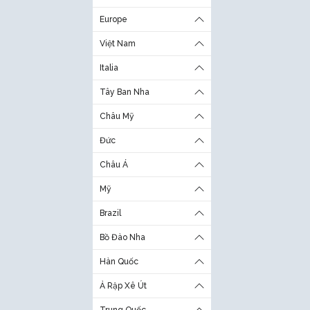
Europe
Việt Nam
Italia
Tây Ban Nha
Châu Mỹ
Đức
Châu Á
Mỹ
Brazil
Bồ Đào Nha
Hàn Quốc
Ả Rập Xê Út