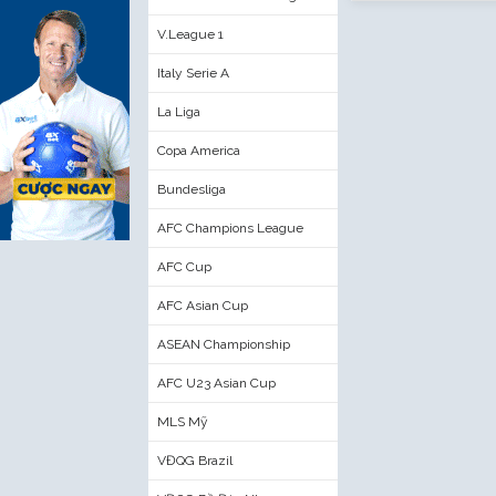
V.League 1
Italy Serie A
La Liga
Copa America
Bundesliga
AFC Champions League
AFC Cup
AFC Asian Cup
ASEAN Championship
AFC U23 Asian Cup
MLS Mỹ
VĐQG Brazil