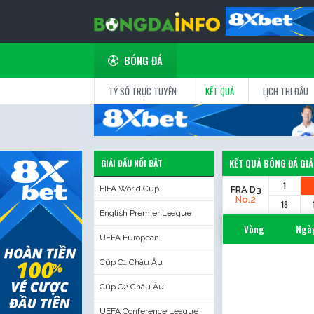
BÓNG ĐÁ
TỶ SỐ TRỰC TUYẾN
KẾT QUẢ
LỊCH THI ĐẤU
KẾT QUẢ BÓNG ĐÁ GI
GIẢI ĐẤU NỔI BẬT
1
FIFA World Cup
FRA D3
No.2
18
English Premier League
Vòng
Ngà
UEFA European
Cúp C1 Châu Âu
Cúp C2 Châu Âu
UEFA Conference League