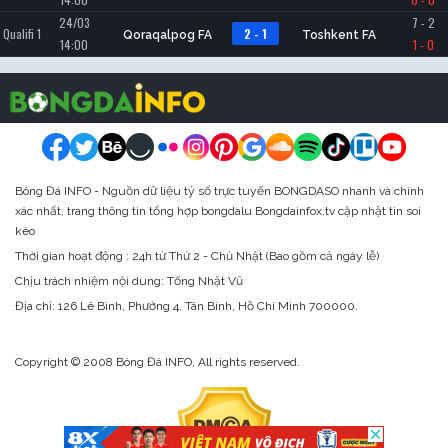
24/03
7 - 2
Qualifi 1
2 - 1
Qoraqalpog FA
Toshkent FA
14:00
1 - 0
Bóng Đá INFO - Nguồn dữ liệu tỷ số trực tuyến BONGDASO nhanh và chính
xác nhất, trang thông tin tổng hợp bongdalu Bongdainfox.tv cập nhật tin soi
kèo
Thời gian hoạt động : 24h từ Thứ 2 - Chủ Nhật (Bao gồm cả ngày lễ)
Chịu trách nhiệm nội dung: Tống Nhật Vũ
Địa chỉ:
126 Lê Bình, Phường 4, Tân Bình, Hồ Chí Minh 700000.
Copyright © 2008 Bóng Đá INFO, All rights reserved.