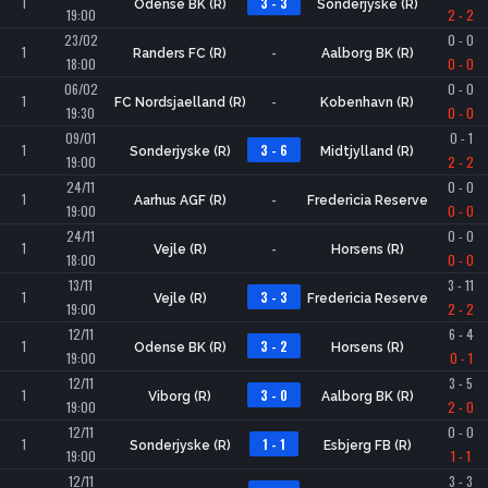
1
3 - 3
Odense BK (R)
Sonderjyske (R)
19:00
2 - 2
23/02
0 - 0
1
-
Randers FC (R)
Aalborg BK (R)
18:00
0 - 0
06/02
0 - 0
1
-
FC Nordsjaelland (R)
Kobenhavn (R)
19:30
0 - 0
09/01
0 - 1
1
3 - 6
Sonderjyske (R)
Midtjylland (R)
19:00
2 - 2
24/11
0 - 0
1
-
Aarhus AGF (R)
Fredericia Reserve
19:00
0 - 0
24/11
0 - 0
1
-
Vejle (R)
Horsens (R)
18:00
0 - 0
13/11
3 - 11
1
3 - 3
Vejle (R)
Fredericia Reserve
19:00
2 - 2
12/11
6 - 4
1
3 - 2
Odense BK (R)
Horsens (R)
19:00
0 - 1
12/11
3 - 5
1
3 - 0
Viborg (R)
Aalborg BK (R)
19:00
2 - 0
12/11
0 - 0
1
1 - 1
Sonderjyske (R)
Esbjerg FB (R)
19:00
1 - 1
12/11
3 - 3