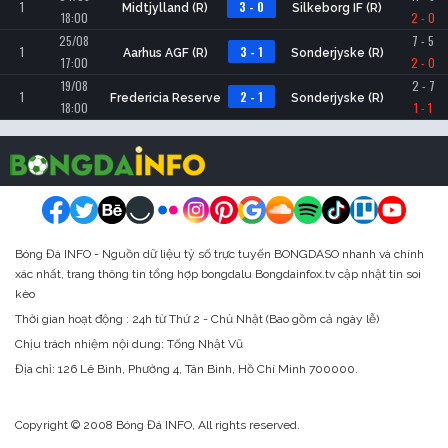
1
3 - 0
Midtjylland (R)
Silkeborg IF (R)
18:00
2 - 0
25/08
7 - 5
1
3 - 1
Aarhus AGF (R)
Sonderjyske (R)
17:00
2 - 0
19/08
2 - 7
1
2 - 1
Fredericia Reserve
Sonderjyske (R)
18:00
1 - 1
Bóng Đá INFO - Nguồn dữ liệu tỷ số trực tuyến BONGDASO nhanh và chính
xác nhất, trang thông tin tổng hợp bongdalu Bongdainfox.tv cập nhật tin soi
kèo
Thời gian hoạt động : 24h từ Thứ 2 - Chủ Nhật (Bao gồm cả ngày lễ)
Chịu trách nhiệm nội dung: Tống Nhật Vũ
Địa chỉ:
126 Lê Bình, Phường 4, Tân Bình, Hồ Chí Minh 700000.
Copyright © 2008 Bóng Đá INFO, All rights reserved.