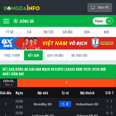
Bản PC
BÓNG ĐÁ
TỶ SỐ
TLK
TIN TỨC
SOI KÈO
BXH
KHO
TRỰC TUYẾN
KẾT QUẢ
LỊCH THI ĐẤU
ĐÃ THEO DÕI
KẾT QUẢ BÓNG ĐÁ GIẢI ĐAN MẠCH RESERVE LEAGUE NĂM 2025-2026 MỚI
NHẤT HÔM NAY
DEN RL
1
No.1
Giải đấu
Ngày
Đội nhà
Tỷ số
Đội khách
C/H-T
29/05
1 - 7
1
1 - 3
Brondby (R)
Kobenhavn (R)
16:00
1 - 2
25/05
0 - 0
1
-
Aalborg BK (R)
Esbjerg FB (R)