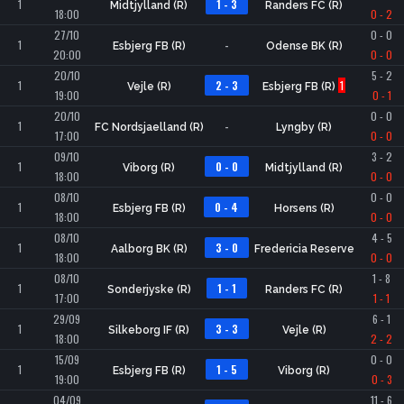
1
1 - 3
Midtjylland (R)
Randers FC (R)
18:00
0 - 2
27/10
0 - 0
1
-
Esbjerg FB (R)
Odense BK (R)
20:00
0 - 0
20/10
5 - 2
1
2 - 3
1
Vejle (R)
Esbjerg FB (R)
19:00
0 - 1
20/10
0 - 0
1
-
FC Nordsjaelland (R)
Lyngby (R)
17:00
0 - 0
09/10
3 - 2
1
0 - 0
Viborg (R)
Midtjylland (R)
18:00
0 - 0
08/10
0 - 0
1
0 - 4
Esbjerg FB (R)
Horsens (R)
18:00
0 - 0
08/10
4 - 5
1
3 - 0
Aalborg BK (R)
Fredericia Reserve
18:00
0 - 0
08/10
1 - 8
1
1 - 1
Sonderjyske (R)
Randers FC (R)
17:00
1 - 1
29/09
6 - 1
1
3 - 3
Silkeborg IF (R)
Vejle (R)
18:00
2 - 2
15/09
0 - 0
1
1 - 5
Esbjerg FB (R)
Viborg (R)
19:00
0 - 3
04/09
11 - 6