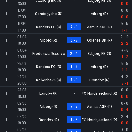
1
-
Aalborg BK (R)
Esbjerg FB (R)
18:00
0 - 0
13/04
0 - 0
1
-
Sonderjyske (R)
Viborg (R)
17:00
0 - 0
13/04
5 - 5
1
2 - 1
Randers FC (R)
Aarhus AGF (R)
17:00
1 - 1
07/04
2 - 10
1
3 - 3
Viborg (R)
Odense BK (R)
18:00
2 - 2
07/04
4 - 6
1
2 - 4
Fredericia Reserve
Esbjerg FB (R)
17:00
1 - 2
25/03
5 - 5
1
1 - 2
Randers FC (R)
Viborg (R)
19:00
1 - 1
24/03
4 - 2
1
5 - 1
Kobenhavn (R)
Brondby (R)
20:00
2 - 1
23/03
0 - 0
1
-
Lyngby (R)
FC Nordsjaelland (R)
18:00
0 - 0
02/03
0 - 0
1
2 - 7
Viborg (R)
Aarhus AGF (R)
19:00
0 - 4
02/03
2 - 4
1
1 - 3
Brondby (R)
FC Nordsjaelland (R)
19:00
0 - 0
02/03
7 - 0