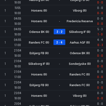
18:00
0 - 0
11/05
0 - 0
1
-
Horsens (R)
Viborg (R)
18:00
0 - 0
04/05
0 - 0
1
-
Horsens (R)
Fredericia Reserve
18:00
0 - 0
04/05
5 - 3
1
2 - 2
Odense BK (R)
Silkeborg IF (R)
18:00
1 - 0
04/05
4 - 4
1
2 - 4
Randers FC (R)
Aarhus AGF (R)
17:00
0 - 3
27/04
0 - 0
1
-
Esbjerg FB (R)
Odense BK (R)
18:00
0 - 0
27/04
0 - 0
1
-
Silkeborg IF (R)
Sonderjyske (R)
18:00
0 - 0
27/04
0 - 0
1
-
Horsens (R)
Randers FC (R)
17:00
0 - 0
23/04
0 - 0
1
-
Esbjerg FB (R)
Randers FC (R)
18:00
0 - 0
23/04
0 - 0
1
-
Horsens (R)
Viborg (R)
18:00
0 - 0
21/04
0 - 0