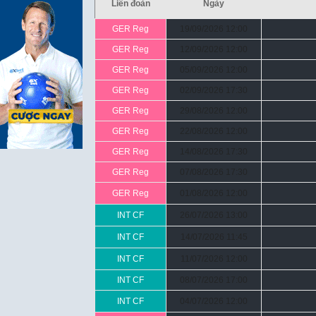
Liên đoàn
Ngày
GER Reg
19/09/2026 12:00
GER Reg
12/09/2026 12:00
GER Reg
05/09/2026 12:00
GER Reg
02/09/2026 17:30
GER Reg
29/08/2026 12:00
GER Reg
22/08/2026 12:00
GER Reg
14/08/2026 17:30
GER Reg
07/08/2026 17:30
GER Reg
01/08/2026 12:00
INT CF
26/07/2026 13:00
INT CF
14/07/2026 11:45
INT CF
11/07/2026 12:00
INT CF
08/07/2026 17:00
INT CF
04/07/2026 12:00