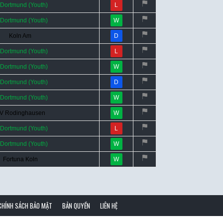
 Dortmund (Youth)
L
 Dortmund (Youth)
W
Koln Am
D
 Dortmund (Youth)
L
 Dortmund (Youth)
W
 Dortmund (Youth)
D
 Dortmund (Youth)
W
V Rodinghausen
W
 Dortmund (Youth)
L
 Dortmund (Youth)
W
Fortuna Koln
W
CHÍNH SÁCH BẢO MẬT
BẢN QUYỀN
LIÊN HỆ