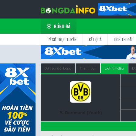
BÓNG ĐÁ
TỶ SỐ TRỰC TUYẾN
KẾT QUẢ
LỊCH THI ĐẤU
Dữ liệu đội bóng
Thành tích
Lịch thi đấu
Độ
B. Dortmund (Youth)