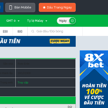
Bản Mobile
Dấu Trang Ngay
GMT 0
Tỷ lệ Malay
BXH
KHO
Sân nhà:
Rote Erde
n thành lập:
19/12/1909
Trang web:
Truy cập
Dữ