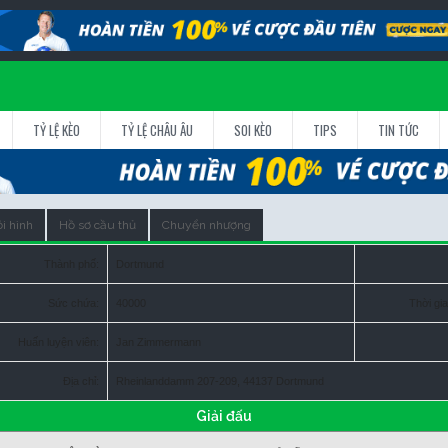
TỶ LỆ KÈO
TỶ LỆ CHÂU ÂU
SOI KÈO
TIPS
TIN TỨC
i hình
Hồ sơ cầu thủ
Chuyển nhượng
Thành phố:
Dortmund
Sức chứa:
40000
Thời gia
Huấn luyện viên:
Jan Zimmermann
Địa chỉ:
Rheinlanddamm 207-209, 44137 Dortmund
Giải đấu