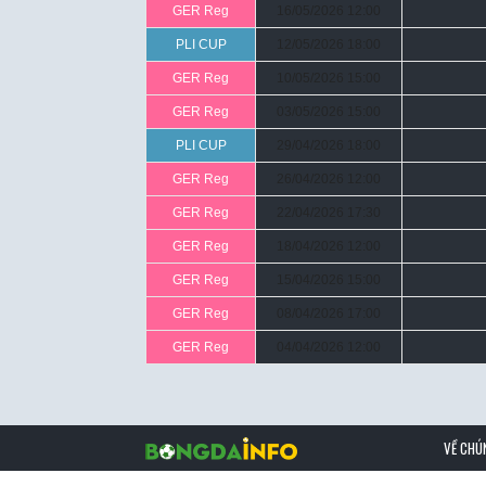
GER Reg
16/05/2026 12:00
PLI CUP
12/05/2026 18:00
GER Reg
10/05/2026 15:00
GER Reg
03/05/2026 15:00
PLI CUP
29/04/2026 18:00
GER Reg
26/04/2026 12:00
GER Reg
22/04/2026 17:30
GER Reg
18/04/2026 12:00
GER Reg
15/04/2026 15:00
GER Reg
08/04/2026 17:00
GER Reg
04/04/2026 12:00
VỀ CHÚ