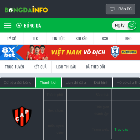
Bản PC
BÓNG ĐÁ
TỶ SỐ
TLK
TIN TỨC
SOI KÈO
BXH
KHO
TRỰC TUYẾN
KẾT QUẢ
LỊCH THI ĐẤU
ĐÃ THEO DÕI
Dữ liệu đội bóng
Thành tích
Lịch thi đấu
Đội hình
Hồ sơ cầu th
Thành phố:
Sân nhà:
Thời gian
Sức chứa:
thành lập:
Huấn luyện
Trang web:
Truy cập
viên: