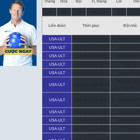
Thắng
Hòa
Bại
TL thắng
Lỗi
Thẻ
25
13
13
49.02%
0
Liên đoàn
Thời gian
Đội nhà
USA-ULT
2023-05-15 00:00:11
Redlands F
USA-ULT
2023-05-22 00:00:08
Redlands F
USA-ULT
2023-05-19 00:00:15
Arizona Arse
USA-ULT
2023-05-29 00:00:17
Capo FC
USA-ULT
2023-06-05 00:00:22
Redlands F
Ventura Coun
USA-ULT
2023-06-11 00:00:26
Fusion
USA-ULT
2023-06-23 00:00:31
Redlands F
USA-ULT
2023-06-26 00:00:25
Redlands F
USA-ULT
2023-07-08 00:00:31
Arizona Arse
USA-ULT
2023-07-10 00:00:32
FC Tucson
Hippocampus