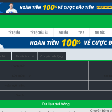
TỶ LỆ KÈO
TỶ LỆ CHÂU ÂU
SOI KÈO
TIPS
TIN TỨC
i hình
Hồ sơ cầu thủ
Chuyển nhượng
Thành phố:
Sức chứa:
0
Thời gia
Huấn luyện viên:
Địa chỉ:
Dữ liệu đội bóng
Chuyền bóng t