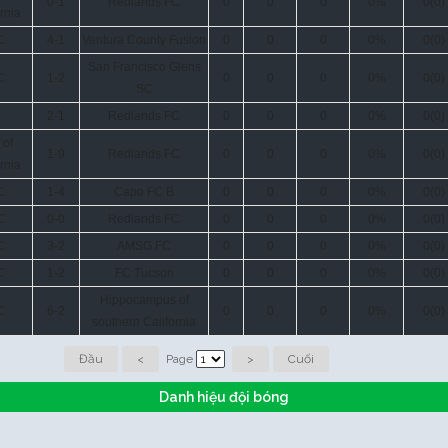
0-1
Redlands FC
0
0
0
0%
0(0)
rnia
C
4-1
Ventura County Fusion
0
0
0
0%
0(0)
San Francisco Glens
C
1-2
0
0
0
0%
0(0)
SC
2-1
Redlands FC
0
0
0
0%
0(0)
 of
1-9
Redlands FC
0
0
0
0%
0(0)
rnia
C
1-4
Capo FC B
0
0
0
0%
0(0)
C
0-0
Redlands FC
0
0
0
0%
0(0)
C
3-2
AMSG FC
0
0
0
0%
0(0)
C
1-2
FC Tucson
0
0
0
0%
0(0)
Hippocampus of
C
6-2
0
0
0
0%
0(0)
southern California
Đầu
<
Page
>
Cuối
Danh hiệu đội bóng