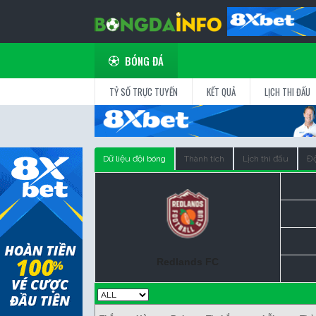
BÓNG ĐÁ
TỶ SỐ TRỰC TUYẾN
KẾT QUẢ
LỊCH THI ĐẤU
Dữ liệu đội bóng
Thành tích
Lịch thi đấu
Độ
Redlands FC