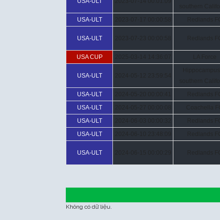
USA-ULT
2023-07-14 00:01:09
southern Califo
USA-ULT
2023-07-17 00:00:58
Redlands F
USA-ULT
2023-07-23 00:00:58
Redlands F
USA CUP
2025-03-14 14:36:07
LA Force
Hippocampus
USA-ULT
2024-05-12 23:59:54
southern Califo
USA-ULT
2024-05-20 00:00:41
Redlands F
USA-ULT
2024-05-27 00:00:08
Coachella F
USA-ULT
2024-06-03 00:00:32
Redlands F
USA-ULT
2024-06-10 23:48:09
Redlands F
USA-ULT
2024-06-15 00:00:29
Redlands F
Không có dữ liệu.