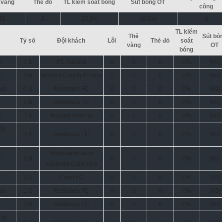
 vàng
Thẻ đỏ
TL kiểm soát bóng
Sút bóng OT
công
15
2
222%
66(34)
0
TL kiểm
Thẻ
Sút bó
Tỷ số
Đội khách
Lỗi
Thẻ đỏ
soát
vàng
OT
bóng
C
1-1
FC Tucson
0
0
0
0%
0(0)
C
2-0
Ventura County Fusion
0
0
0
0%
0(0)
nal
0-1
Redlands FC
0
0
0
0%
0(0)
2-5
Redlands FC
0
0
0
0%
0(0)
C
1-1
Arizona Arsenal
0
0
0
0%
0(0)
ty
3-1
Redlands FC
0
0
0
0%
0(0)
Hippocampus of
C
2-0
0
0
0
0%
0(0)
southern California
C
2-1
Capo FC
0
0
0
0%
0(0)
nal
1-2
Redlands FC
0
0
0
0%
0(0)
3-0
Redlands FC
0
0
0
0%
0(0)
 of