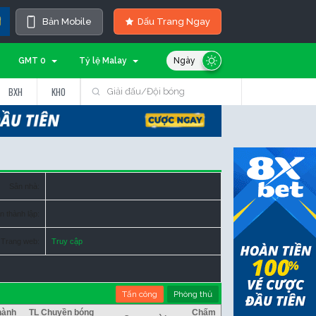
Bản Mobile
Dấu Trang Ngay
GMT 0
Tỷ lệ Malay
BXH
KHO
Sân nhà:
n thành lập:
Trang web:
Truy cập
Tấn công
Phòng thủ
hành
TL Chuyền bóng
Chấm