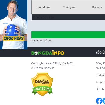
Liên đoàn
Thời gian
Đội nhà
Không có dữ liệu
Không có dữ liệu.
VỀ CHÚ
Copyright © 2008 Bóng Đá INFO,
Bóng Đ
All rights reserved.
soi kèo
Thời gi
Chịu t
Địa chỉ