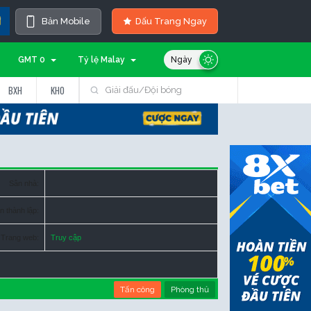
Bản Mobile
Dấu Trang Ngay
GMT 0
Tỷ lệ Malay
BXH
KHO
Sân nhà:
n thành lập:
Trang web:
Truy cập
Tấn công
Phòng thủ