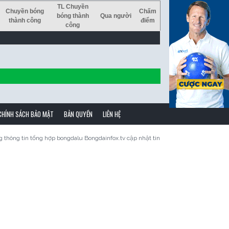
TL Chuyền
Chuyền bóng
Chấm
bóng thành
Qua người
thành công
điểm
công
CHÍNH SÁCH BẢO MẬT
BẢN QUYỀN
LIÊN HỆ
 thông tin tổng hợp bongdalu Bongdainfox.tv cập nhật tin