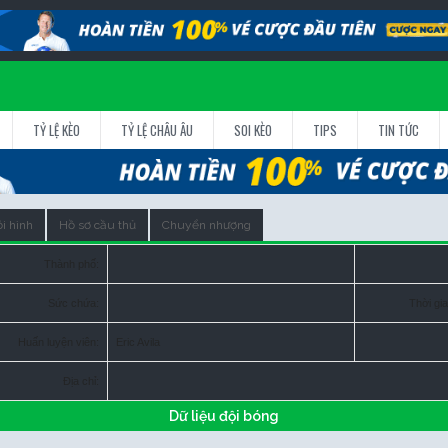
TỶ LỆ KÈO
TỶ LỆ CHÂU ÂU
SOI KÈO
TIPS
TIN TỨC
i hình
Hồ sơ cầu thủ
Chuyển nhượng
Thành phố:
Sức chứa:
Thời gia
Huấn luyện viên:
Eric Avila
Địa chỉ:
Dữ liệu đội bóng