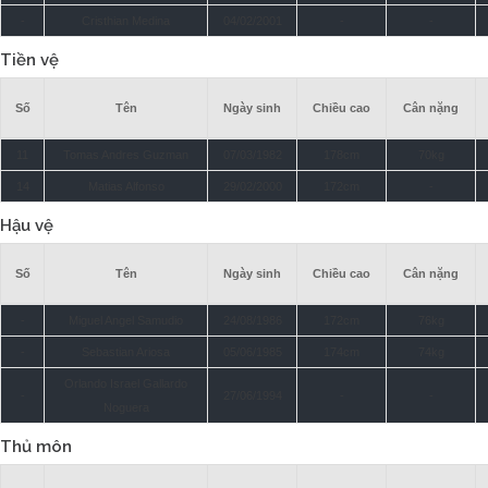
-
Cristhian Medina
04/02/2001
-
-
Tiền vệ
Số
Tên
Ngày sinh
Chiều cao
Cân nặng
11
Tomas Andres Guzman
07/03/1982
178cm
70kg
14
Matias Alfonso
29/02/2000
172cm
-
Hậu vệ
Số
Tên
Ngày sinh
Chiều cao
Cân nặng
-
Miguel Angel Samudio
24/08/1986
172cm
76kg
-
Sebastian Ariosa
05/06/1985
174cm
74kg
Orlando Israel Gallardo
-
27/06/1994
-
-
Noguera
Thủ môn