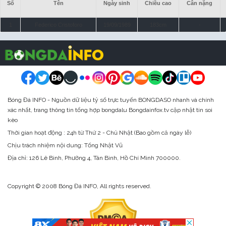
Số
Tên
Ngày sinh
Chiều cao
Cân nặng
1
Federico Cristoforo
19/09/1989
183cm
-
Bóng Đá INFO - Nguồn dữ liệu tỷ số trực tuyến BONGDASO nhanh và chính
xác nhất, trang thông tin tổng hợp bongdalu Bongdainfox.tv cập nhật tin soi
kèo
Thời gian hoạt động : 24h từ Thứ 2 - Chủ Nhật (Bao gồm cả ngày lễ)
Chịu trách nhiệm nội dung: Tống Nhật Vũ
Địa chỉ:
126 Lê Bình, Phường 4, Tân Bình, Hồ Chí Minh 700000.
Copyright © 2008 Bóng Đá INFO, All rights reserved.