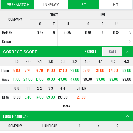
PRE-MATCH
IN-PLAY
FT
HT
FIRST
LIVE
COMPANY
O
T
U
O
T
U
Bet365
0.95
9
0.85
0.95
9
0.85
Crown
-
-
-
-
-
-
SBOBET
BWIN
CORRECT SCORE
1:0
2:0
2:1
3:0
3:1
3:2
4:0
4:1
4:2
4:3
Home
5.80
7.20
6.20
14.00
12.50
23.00
35.00
31.00
54.00
169.00
Away
11.00
24.00
13.00
79.00
43.00
47.00
199.00
189.00
199.00
199.00
0:0
1:1
2:2
3:3
4:4
OTHER
Draw
10.00
5.40
14.00
69.00
199.00
23.00
More
EURO HANDICAP
COMPANY
HANDICAP
1
X
2