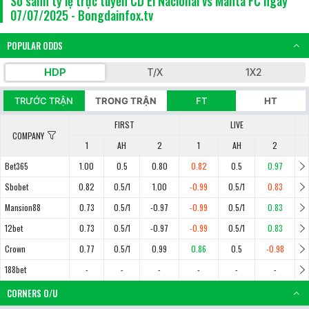
So sánh tỷ lệ trực tuyến CD El Nacional vs Manta FC ngày
07/07/2025 - Bongdainfox.tv
POPULAR ODDS
HDP
T/X
1X2
TRƯỚC TRẬN
TRONG TRẬN
FT
HT
FIRST
LIVE
COMPANY
1
AH
2
1
AH
2
Bet365
1.00
0.5
0.80
0.82
0.5
0.97
Sbobet
0.82
0.5/1
1.00
-0.99
0.5/1
0.83
Mansion88
0.73
0.5/1
-0.97
-0.99
0.5/1
0.83
12bet
0.73
0.5/1
-0.97
-0.99
0.5/1
0.83
Crown
0.77
0.5/1
0.99
0.86
0.5
-0.98
188bet
-
-
-
-
-
-
CORNERS O/U