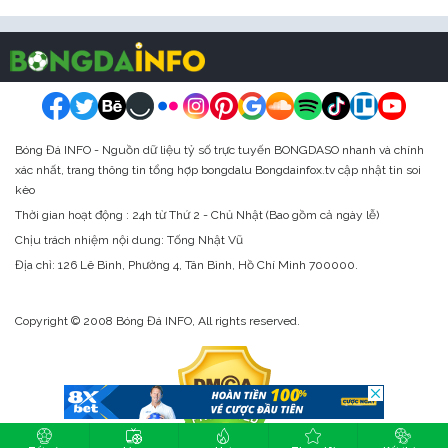
Bóng Đá INFO - Nguồn dữ liệu tỷ số trực tuyến BONGDASO nhanh và chính
xác nhất, trang thông tin tổng hợp bongdalu Bongdainfox.tv cập nhật tin soi
kèo
Thời gian hoạt động : 24h từ Thứ 2 - Chủ Nhật (Bao gồm cả ngày lễ)
Chịu trách nhiệm nội dung: Tống Nhật Vũ
Địa chỉ:
126 Lê Bình, Phường 4, Tân Bình, Hồ Chí Minh 700000.
Copyright © 2008 Bóng Đá INFO, All rights reserved.