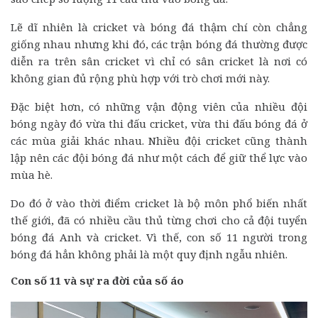
Lẽ dĩ nhiên là cricket và bóng đá thậm chí còn chẳng
giống nhau nhưng khi đó, các trận bóng đá thường được
diễn ra trên sân cricket vì chỉ có sân cricket là nơi có
không gian đủ rộng phù hợp với trò chơi mới này.
Đặc biệt hơn, có những vận động viên của nhiều đội
bóng ngày đó vừa thi đấu cricket, vừa thi đấu bóng đá ở
các mùa giải khác nhau. Nhiều đội cricket cũng thành
lập nên các đội bóng đá như một cách để giữ thể lực vào
mùa hè.
Do đó ở vào thời điểm cricket là bộ môn phổ biến nhất
thế giới, đã có nhiều cầu thủ từng chơi cho cả đội tuyển
bóng đá Anh và cricket. Vì thế, con số 11 người trong
bóng đá hẳn không phải là một quy định ngẫu nhiên.
Con số 11 và sự ra đời của số áo