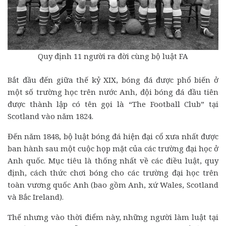
Quy định 11 người ra đời cùng bộ luật FA
Bắt đầu đến giữa thế kỷ XIX, bóng đá được phổ biến ở
một số trường học trên nước Anh, đội bóng đá đầu tiên
được thành lập có tên gọi là “The Football Club” tại
Scotland vào năm 1824.
Đến năm 1848, bộ luật bóng đá hiện đại cổ xưa nhất được
ban hành sau một cuộc họp mặt của các trường đại học ở
Anh quốc. Mục tiêu là thống nhất về các điều luật, quy
định, cách thức chơi bóng cho các trường đại học trên
toàn vương quốc Anh (bao gồm Anh, xứ Wales, Scotland
và Bắc Ireland).
Thế nhưng vào thời điểm này, những người làm luật tại