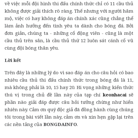
về việc mỗi đội hình thi đấu chính thức chỉ có 11 cầu thủ
không được giải thích rõ ràng. Thế nhưng với người hâm
mộ, việc có hay không đáp án chính xác cũng chẳng thể
làm ảnh hưởng đến tình yêu ta dành cho bóng đá. Bởi
đơn giản, chúng ta - những cổ động viên - cũng là một
cầu thủ trên sân, là cầu thủ thứ 12 luôn sát cánh cổ vũ
cùng đội bóng thân yêu.
Lời kết
Trên đây là những lý do vì sao đáp án cho câu hỏi có bao
nhiêu cầu thủ thi đấu chính thức trong bóng đá là 11,
mà không phải là 10, 15 hay 20. Hi vọng những kiến thức
thú vị trong chủ đề lần này của tạp chí
keonhacai
sẽ
phần nào giải đáp được câu hỏi tưởng chừng như hiển
nhiên này. Cảm ơn quý độc giả đã đồng hành cùng chúng
tôi trong bài viết lần này, cảm ơn và xin hẹn gặp lại trên
các nền tảng của
BONGDAINFO
.