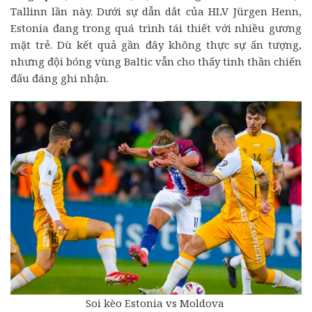
Tallinn lần này. Dưới sự dẫn dắt của HLV Jürgen Henn,
Estonia đang trong quá trình tái thiết với nhiều gương
mặt trẻ. Dù kết quả gần đây không thực sự ấn tượng,
nhưng đội bóng vùng Baltic vẫn cho thấy tinh thần chiến
đấu đáng ghi nhận.
Soi kèo Estonia vs Moldova