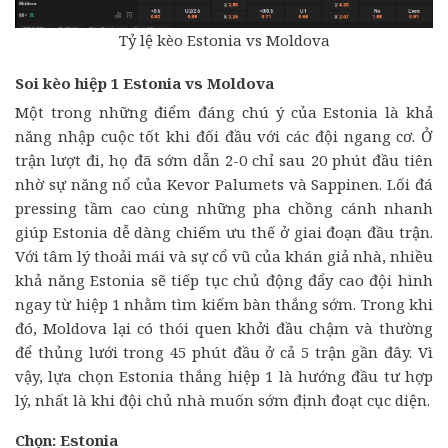
Tỷ lệ kèo Estonia vs Moldova
Soi kèo hiệp 1 Estonia vs Moldova
Một trong những điểm đáng chú ý của Estonia là khả
năng nhập cuộc tốt khi đối đầu với các đội ngang cơ. Ở
trận lượt đi, họ đã sớm dẫn 2-0 chỉ sau 20 phút đầu tiên
nhờ sự năng nổ của Kevor Palumets và Sappinen. Lối đá
pressing tầm cao cùng những pha chồng cánh nhanh
giúp Estonia dễ dàng chiếm ưu thế ở giai đoạn đầu trận.
Với tâm lý thoải mái và sự cổ vũ của khán giả nhà, nhiều
khả năng Estonia sẽ tiếp tục chủ động đẩy cao đội hình
ngay từ hiệp 1 nhằm tìm kiếm bàn thắng sớm. Trong khi
đó, Moldova lại có thói quen khởi đầu chậm và thường
để thủng lưới trong 45 phút đầu ở cả 5 trận gần đây. Vì
vậy, lựa chọn Estonia thắng hiệp 1 là hướng đầu tư hợp
lý, nhất là khi đội chủ nhà muốn sớm định đoạt cục diện.
Chọn: Estonia