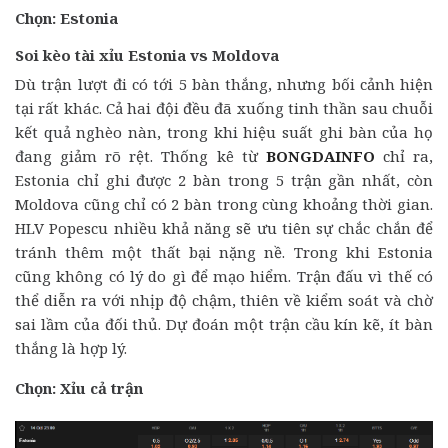
Chọn: Estonia
Soi kèo tài xỉu Estonia vs Moldova
Dù trận lượt đi có tới 5 bàn thắng, nhưng bối cảnh hiện
tại rất khác. Cả hai đội đều đã xuống tinh thần sau chuỗi
kết quả nghèo nàn, trong khi hiệu suất ghi bàn của họ
đang giảm rõ rệt. Thống kê từ
BONGDAINFO
chỉ ra,
Estonia chỉ ghi được 2 bàn trong 5 trận gần nhất, còn
Moldova cũng chỉ có 2 bàn trong cùng khoảng thời gian.
HLV Popescu nhiều khả năng sẽ ưu tiên sự chắc chắn để
tránh thêm một thất bại nặng nề. Trong khi Estonia
cũng không có lý do gì để mạo hiểm. Trận đấu vì thế có
thể diễn ra với nhịp độ chậm, thiên về kiểm soát và chờ
sai lầm của đối thủ. Dự đoán một trận cầu kín kẽ, ít bàn
thắng là hợp lý.
Chọn: Xỉu cả trận