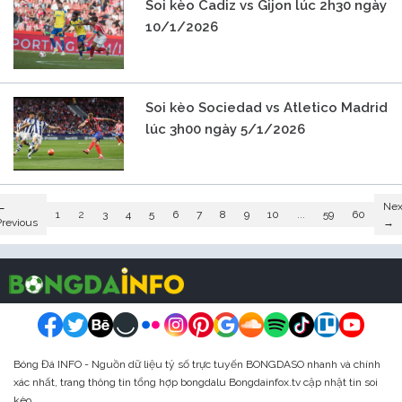
Soi kèo Cadiz vs Gijon lúc 2h30 ngày
10/1/2026
Soi kèo Sociedad vs Atletico Madrid
lúc 3h00 ngày 5/1/2026
←
Nex
1
2
3
4
5
6
7
8
9
10
...
59
60
Previous
→
Bóng Đá INFO - Nguồn dữ liệu tỷ số trực tuyến BONGDASO nhanh và chính
xác nhất, trang thông tin tổng hợp bongdalu Bongdainfox.tv cập nhật tin soi
kèo