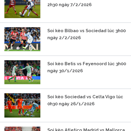
2h30 ngày 7/2/2026
Soi kèo Bilbao vs Sociedad lúc 3h00
ngày 2/2/2026
Soi kèo Betis vs Feyenoord lúc 3h00
ngày 30/1/2026
Soi kèo Sociedad vs Celta Vigo lúc
0h30 ngày 26/1/2026
Soi kèo Atletico Madrid vs Mallorca